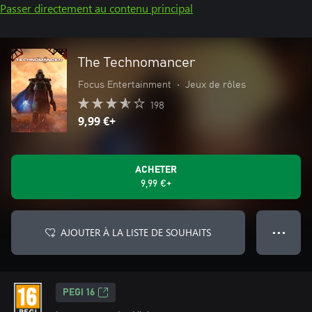
Passer directement au contenu principal
The Technomancer
Focus Entertainment
•
Jeux de rôles
198
9,99 €+
ACHETER
9,99 €+
AJOUTER À LA LISTE DE SOUHAITS
● ● ●
PEGI 16