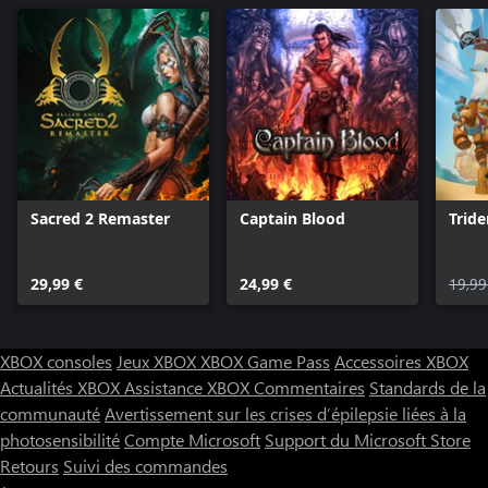
Sacred 2 Remaster
Captain Blood
Tride
29,99 €
24,99 €
19,99
XBOX consoles
Jeux XBOX
XBOX Game Pass
Accessoires XBOX
Actualités XBOX
Assistance XBOX
Commentaires
Standards de la
communauté
Avertissement sur les crises d’épilepsie liées à la
photosensibilité
Compte Microsoft
Support du Microsoft Store
Retours
Suivi des commandes