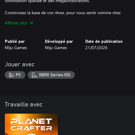
colonisation spatiale et des mégacorporations.
Construisez la base de vos rêves, pour vous sentir comme chez
vous !
Afficher plus
Pour jouer au DLC Humble, vous pouvez soit créer une nouvelle
sauvegarde (en sélectionnant la planète HUMBLE), soit vous
Publié par
Développé par
Date de publication
rendre sur Humble grâce au système de voyage interplanétaire
Miju Games
Miju Games
21/07/2026
du jeu, après avoir terraformé Prime.
Jouer avec
PC
XBOX Series X|S
Travaille avec