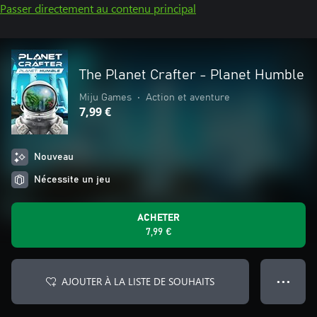
Passer directement au contenu principal
The Planet Crafter - Planet Humble
Miju Games
•
Action et aventure
7,99 €
Nouveau
Nécessite un jeu
ACHETER
7,99 €
AJOUTER À LA LISTE DE SOUHAITS
● ● ●