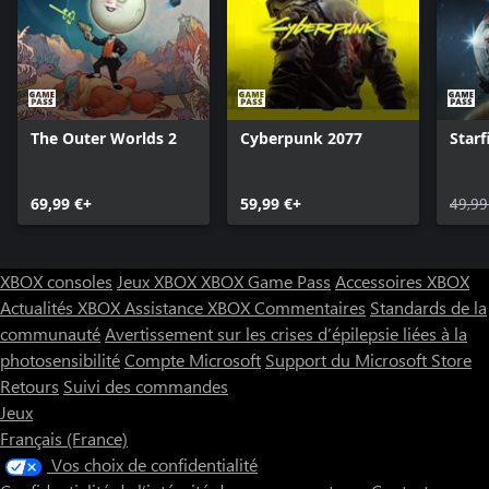
The Outer Worlds 2
Cyberpunk 2077
Starf
69,99 €+
59,99 €+
49,99
XBOX consoles
Jeux XBOX
XBOX Game Pass
Accessoires XBOX
Actualités XBOX
Assistance XBOX
Commentaires
Standards de la
communauté
Avertissement sur les crises d’épilepsie liées à la
photosensibilité
Compte Microsoft
Support du Microsoft Store
Retours
Suivi des commandes
Jeux
Français (France)
Vos choix de confidentialité