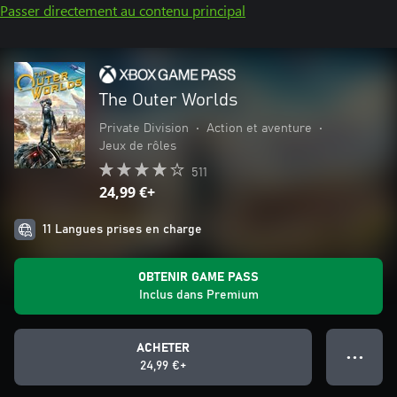
Passer directement au contenu principal
The Outer Worlds
Private Division
•
Action et aventure
•
Jeux de rôles
511
24,99 €+
11 Langues prises en charge
OBTENIR GAME PASS
Inclus dans Premium
ACHETER
● ● ●
24,99 €+