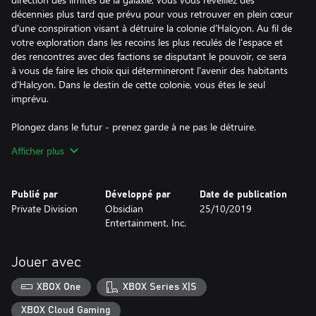
décennies plus tard que prévu pour vous retrouver en plein cœur
d'une conspiration visant à détruire la colonie d'Halcyon. Au fil de
votre exploration dans les recoins les plus reculés de l'espace et
des rencontres avec des factions se disputant le pouvoir, ce sera
à vous de faire les choix qui détermineront l'avenir des habitants
d'Halcyon. Dans le destin de cette colonie, vous êtes le seul
imprévu.
Plongez dans le futur - prenez garde à ne pas le détruire.
Afficher plus
•Créez votre personnage comme vous l'entendez dans ce jeu de
rôle solo à la première personne, avec des défauts optionnels
selon votre expérience de jeu par exemple.
Publié par
Développé par
Date de publication
Private Division
Obsidian
25/10/2019
•Menez vos compagnons dotés de capacités uniques et
Entertainment, Inc.
possédant tous leurs propres missions, motivations et idéaux.
•Trouvez votre vaisseau et partez explorer des colonies, des
Jouer avec
stations spatiales et autres lieux intrigants disséminés dans la
colonie d'Halcyon.
XBOX One
XBOX Series X|S
XBOX Cloud Gaming