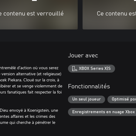
e contenu est verrouillé
Ce contenu est
Jouer avec
entremêlé d'action où vous serez
XBOX Series X|S
version alternative (et religieuse)
Jacek Piekara. Cloué sur la croix, à
e libérer et se venge violemment de
Fonctionnalités
rs fanatiques fait respecter la foi
Un seul joueur
Optimisé po
 Dieu envoyé à Koenigstein, une
Enregistrements en nuage Xbox
entes affaires et les crimes des
yaume qui cherche à pénétrer le