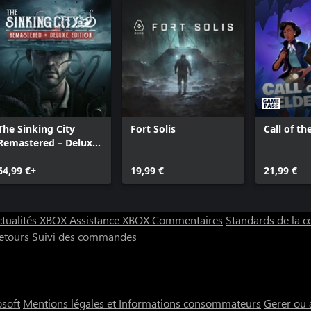
The Sinking City
Fort Solis
Call of th
Remastered – Deluxe
Edition
64,99 €+
19,99 €
21,99 €
ctualités XBOX
Assistance XBOX
Commentaires
Standards de la
etours
Suivi des commandes
osoft
Mentions légales et Informations consommateurs
Gerer ou 