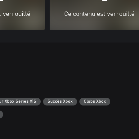
 verrouillé
Ce contenu est verrouillé
ur Xbox Series X|S
Succès Xbox
Clubs Xbox