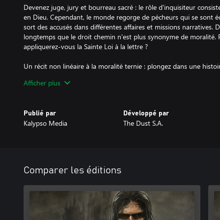
Devenez juge, jury et bourreau sacré : le rôle d'inquisiteur consiste 
en Dieu. Cependant, le monde regorge de pécheurs qui se sont éc
sort des accusés dans différentes affaires et missions narratives. 
longtemps que le droit chemin n'est plus synonyme de moralité.
appliquerez-vous la Sainte Loi à la lettre ?
Un récit non linéaire à la moralité ternie : plongez dans une histo
religion prêchant la vengeance et la violence. De multiples branch
Afficher plus
votre sens de la moralité. Choisissez votre voie, décidez du type d
(clément ou vengeur) et découvrez l'empreinte que vous laissere
Publié par
Développé par
Menez l'enquête : Mordimer dispose de compétences et d'aptitud
Kalypso Media
The Dust S.A.
résoudre les crimes et mystères qui plongent Koenigstein dans la
et interrogez-les. Faites la lumière sur la ville et ses habitants. A
votre jugement final.
Plongez dans le non-monde : utilisez l'aptitude secrète de Mordi
Comparer les éditions
mystérieux non-monde et découvrir les secrets que les suspects c
âme. Mais prenez garde, car les forces ténébreuses qui règnent d
possible pour vous en empêcher.
Des interrogatoires persuasifs : en l'an 1500, la justice reste cruel