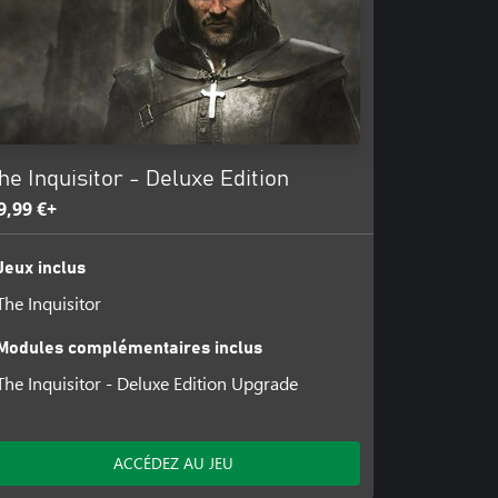
tre choix pour persuader les
atiquer ces interrogatoires
i oui, avec quelle force.
 langues pour les délier. Le
rce, ou vous y forcera. Maîtrisez
aibles de l'ennemi.
he Inquisitor - Deluxe Edition
9,99 €+
Jeux inclus
The Inquisitor
Modules complémentaires inclus
The Inquisitor - Deluxe Edition Upgrade
ACCÉDEZ AU JEU