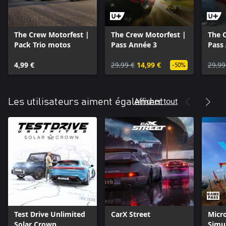
The Crew Motorfest |
The Crew Motorfest |
The 
Pack Trio motos
Pass Année 3
Pass
4,99 €
29,99 €
14,99 €
29,99
-50%
Afficher tout
Les utilisateurs aiment également
Test Drive Unlimited
CarX Street
Micro
Solar Crown
Simul