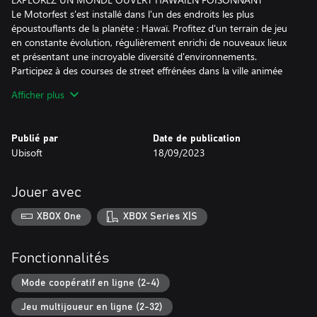
Le Motorfest s'est installé dans l'un des endroits les plus
époustouflants de la planète : Hawaï. Profitez d'un terrain de jeu
en constante évolution, régulièrement enrichi de nouveaux lieux
et présentant une incroyable diversité d'environnements.
Participez à des courses de street effrénées dans la ville animée
d'Honolulu, mettez vos compétences offroad à l'épreuve sur les
Afficher plus
pentes cendrées d'un volcan, ou négociez le virage parfait sur les
circuits.
Publié par
Date de publication
CÉLÉBREZ TOUTES LES FACETTES DE LA CULTURE AUTOMOBILE
Ubisoft
18/09/2023
Profitez d'une variété d'activités de pilotage passionnantes et
choisissez comment vous voulez vous amuser avec vos voitures !
Découvrez plus de 20 campagnes thématiques : les playlists.
Jouer avec
Chacune d'entre elles offre une immersion dans un univers
différent de la culture automobile, du street racing à la japonaise
XBOX One
XBOX Series X|S
aux hypercars électriques, en passant par les cascades inspirées
d'Hollywood. Et le mieux dans tout ça, c'est que de nouvelles
playlists sont ajoutées au jeu chaque nouvelle saison.
Fonctionnalités
COLLECTIONNEZ PLUS DE 700 VÉHICULES
Mode coopératif en ligne (2-4)
The Crew Motorfest propose un line-up toujours grandissant de
Jeu multijoueur en ligne (2-32)
voitures, de motos, d'avions, de bateaux et plus encore !