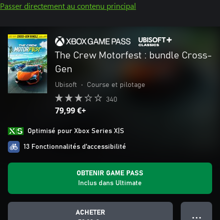
Passer directement au contenu principal
The Crew Motorfest : bundle Cross-
Gen
Ubisoft
•
Course et pilotage
340
79,99 €+
Optimisé pour Xbox Series X|S
13 Fonctionnalités d’accessibilité
OBTENIR GAME PASS
Inclus dans Ultimate
ACHETER
● ● ●