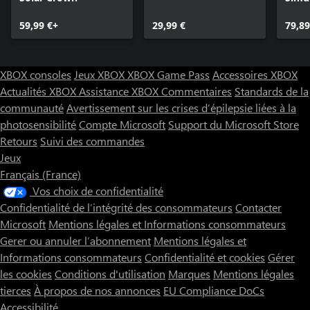
Stan
59,99 €+
29,99 €
79,89
XBOX consoles
Jeux XBOX
XBOX Game Pass
Accessoires XBOX
Actualités XBOX
Assistance XBOX
Commentaires
Standards de la
communauté
Avertissement sur les crises d’épilepsie liées à la
photosensibilité
Compte Microsoft
Support du Microsoft Store
Retours
Suivi des commandes
Jeux
Français (France)
Vos choix de confidentialité
Confidentialité de l’intégrité des consommateurs
Contacter
Microsoft
Mentions légales et Informations consommateurs
Gerer ou annuler l’abonnement
Mentions légales et
Informations consommateurs
Confidentialité et cookies
Gérer
les cookies
Conditions d'utilisation
Marques
Mentions légales
tierces
À propos de nos annonces
EU Compliance DoCs
Accessibilité