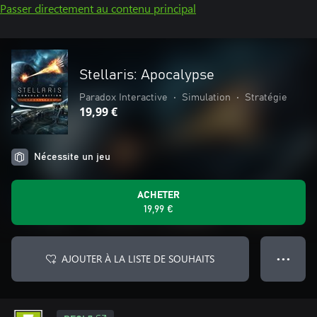
Passer directement au contenu principal
Stellaris: Apocalypse
Paradox Interactive
•
Simulation
•
Stratégie
19,99 €
Nécessite un jeu
ACHETER
19,99 €
AJOUTER À LA LISTE DE SOUHAITS
● ● ●