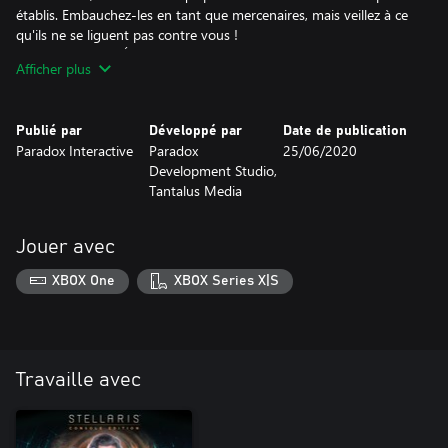
établis. Embauchez-les en tant que mercenaires, mais veillez à ce
qu'ils ne se liguent pas contre vous !
FONCTIONNALITÉS NON VIOLENTES : les nouveaux Atouts de
Afficher plus
l'ascension, Civismes et Ambitions unitaristes sont autant de
nouvelles façons de dépenser l'unité et de personnaliser votre
développement.
Publié par
Développé par
Date de publication
Paradox Interactive
Paradox
25/06/2020
Development Studio,
Tantalus Media
Jouer avec
XBOX One
XBOX Series X|S
Travaille avec