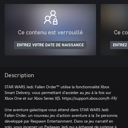
Ce contenu est verrouillé
Ce co
ENTREZ VOTRE DATE DE NAISSANCE
ENTREZ
Description
STAR WARS Jedi: Fallen Order™ utilise la fonctionnalité Xbox
Smart Delivery, vous permettant d'accéder au jeu à la fois sur
Xbox One et sur Xbox Series X|S. https://support.xbox.com/fr-FR/
Une aventure galactique vous attend dans STAR WARS Jedi:
Fallen Order, un nouveau jeu d'action-aventure à la 3e personne,
développé par Respawn Entertainment. Dans ce jeu narratif en
solo, vous incarnez un Padawan Jedi qui a échappé de justesse à