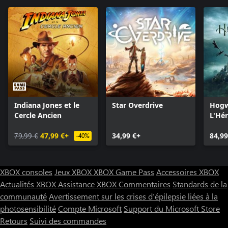
Indiana Jones et le
Star Overdrive
Hogw
Cercle Ancien
L'Hér
Poudl
79,99 €
47,99 €+
34,99 €+
Editi
84,99
-40%
XBOX consoles
Jeux XBOX
XBOX Game Pass
Accessoires XBOX
Actualités XBOX
Assistance XBOX
Commentaires
Standards de la
communauté
Avertissement sur les crises d’épilepsie liées à la
photosensibilité
Compte Microsoft
Support du Microsoft Store
Retours
Suivi des commandes