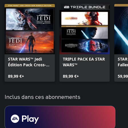
STAR WARS™ Jedi
TRIPLE PACK EA STAR
STAR
Édition Pack Cross-
WARS™
Falle
Gen
Delu
89,99 €+
89,99 €+
59,99
Inclus dans ces abonnements