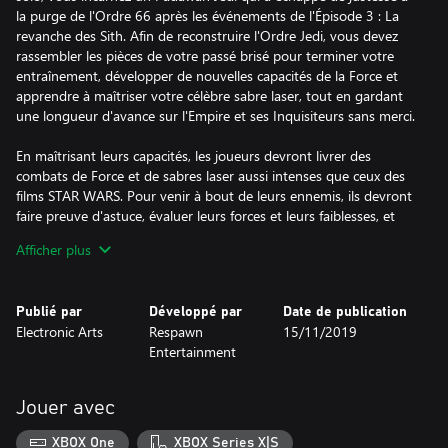
la purge de l'Ordre 66 après les événements de l'Épisode 3 : La
revanche des Sith. Afin de reconstruire l'Ordre Jedi, vous devez
rassembler les pièces de votre passé brisé pour terminer votre
entraînement, développer de nouvelles capacités de la Force et
apprendre à maîtriser votre célèbre sabre laser, tout en gardant
une longueur d'avance sur l'Empire et ses Inquisiteurs sans merci.
En maîtrisant leurs capacités, les joueurs devront livrer des
combats de Force et de sabres laser aussi intenses que ceux des
films STAR WARS. Pour venir à bout de leurs ennemis, ils devront
faire preuve d'astuce, évaluer leurs forces et leurs faiblesses, et
utiliser habilement leur entraînement de Jedi pour triompher des
Afficher plus
combats et résoudre les mystères qu'ils rencontreront en chemin.
Les fans de STAR WARS reconnaîtront des lieux, des armes, des
Publié par
Développé par
Date de publication
équipements et des ennemis emblématiques, et découvriront de
Electronic Arts
Respawn
15/11/2019
nouveaux personnages, ainsi que des décors, des créatures, des
Entertainment
droïdes et des adversaires inédits dans l'univers de STAR WARS.
Dans cette authentique histoire STAR WARS, les fans plongeront
au cœur d'une galaxie récemment tombée aux mains de l'Empire.
Jouer avec
Au cours de leur fuite, ils devront démontrer leur courage de Jedi,
se battre pour survivre et explorer les mystères d'une civilisation
XBOX One
XBOX Series X|S