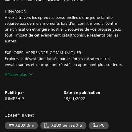
L’INVASION
Vivez à travers les épreuves personnelles d’une jeune famille
séparée aux derniers moments lors d’un conflit mondial contre
une civilisation étrangère hostile. Découvrez de vos propres yeux
tout l’impact de cet événement catastrophique ressentit par les
autres.
EXPLORER, APPRENDRE, COMMUNIQUER
Explorez la dévastation laissée par les forces extraterrestres
envahissantes et ceux qui ont résisté, en apprenant plus sur leurs
motivations et méthodes tout au long de votre aventure
Afficher plus
CARACTÉRISTIQUES PRINCIPALES
- Résoudre les énigmes d’un paysage altéré imprégné dans les
Publié par
Date de publication
résidus des extraterrestres
JUMPSHIP
15/11/2022
- Fuyez, cachez-vous ou gérez des rencontres dangereuses
- Observez et apprenez chaque entité extraterrestre
- Creusez profondément et trouvez votre voie vers les fins
Jouer avec
multiples, leurs significations et leur importance
XBOX One
XBOX Series X|S
PC
JUMPSHIP