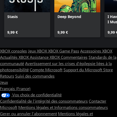
Stasis
Deep Beyond
I Ha
I Mu
9,99 €
9,99 €
9,99 
XBOX consoles
Jeux XBOX
XBOX Game Pass
Accessoires XBOX
Actualités XBOX
Assistance XBOX
Commentaires
Standards de la
communauté
Avertissement sur les crises d’épilepsie liées à la
photosensibilité
Compte Microsoft
Support du Microsoft Store
Retours
Suivi des commandes
Jeux
Français (France)
Vos choix de confidentialité
Confidentialité de l’intégrité des consommateurs
Contacter
Microsoft
Mentions légales et Informations consommateurs
Gerer ou annuler l’abonnement
Mentions légales et