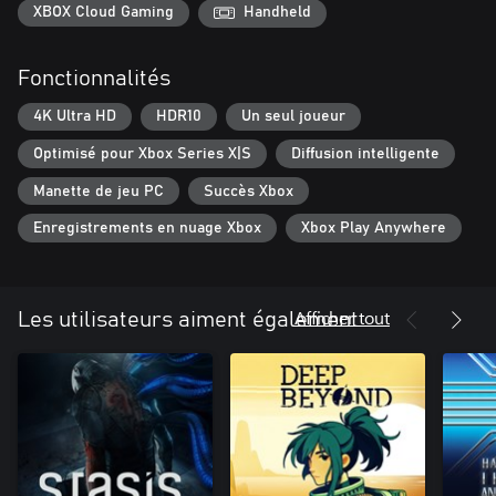
Jumpship est un studio de jeu indépendant fondé autour d'une
XBOX Cloud Gaming
Handheld
IP originales de Chris Olsen et érigé en collaboration avec l'ex-
CEO et co-fondateur de Playdead, Dino Patti. Notre engagement
Fonctionnalités
est d'apporter des expériences uniques qui traitent les personnes
avec respect et d'aider à étendre la signification du concept de
4K Ultra HD
HDR10
Un seul joueur
média interactif.
Optimisé pour Xbox Series X|S
Diffusion intelligente
Manette de jeu PC
Succès Xbox
Enregistrements en nuage Xbox
Xbox Play Anywhere
Afficher tout
Les utilisateurs aiment également