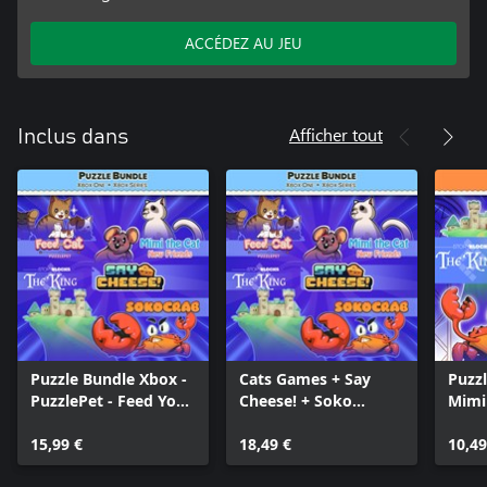
ACCÉDEZ AU JEU
Afficher tout
Inclus dans
Puzzle Bundle Xbox -
Cats Games + Say
Puzzl
PuzzlePet - Feed Your
Cheese! + Soko
Mimi
Cat, Say Cheese, Mimi
Games (BUNDLE)
Soko
the Cat: New Friends,
15,99 €
18,49 €
Stor
10,49
Story Blocks: The