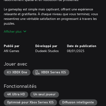
Le gameplay est simple mais captivant, offrant une expérience
relaxante et gratifiante. À chaque niveau que vous terminez, vous
ressentirez une véritable satisfaction en progressant à travers les
puzzles.
Afficher plus
SokoCrab est idéal pour les amateurs de puzzles logiques et de
jeux de stratégie, offrant un mélange de charme, de défi et de
plaisir. Êtes-vous prêt à vous aventurer sur la plage et à aider le
Publié par
Développé par
Date de publication
crabe à terminer son voyage ?
Afil Games
Dudeeki Studios
08/01/2025
- 40 niveaux passionnants à découvrir
- Débloquez des succès au fil de votre progression
Jouer avec
- Un jeu en pixel art avec un thème amusant
XBOX One
XBOX Series X|S
Fonctionnalités
4K Ultra HD
Un seul joueur
Optimisé pour Xbox Series X|S
Diffusion intelligente