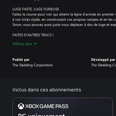
LUGE FASTE, LUGE FURIEUSE
Faites la course pour voir qui atteint la ligne d’arrivée en premie
à vos tricks stylés, en construisant vos propres rampes et en les u
Sinon, vous pouvez aussi juste vous déplacer à dos de luge et expl
FAITES D’AUTRES TRUCS !
Entre deux descentes en luge, détendez-vous avec une multitude d
Afficher plus
jeux, comme faire des batailles de boules de neige ou des bonsh
fléchettes, au curling, cuire des marshmallows au feu de bois, s
le confort du chalet et plus encore !
Publié par
Développé par
The Sledding Corporation
The Sledding C
UN PUR LOOK, ÇA VOUS DIT ?
Faites votre choix parmi une vaste sélection de personnages-ani
personnalisables. Gagnez des points à échanger contre de splendi
votre corps d’athlète et votre luge !
Inclus dans ces abonnements
FAITES-VOUS SAVATER PAR UN YÉTI
Ce n’est PAS une blague, si vous passez trop de temps à faire du 
littéralement vous remettre dans le droit chemin... en vous shoot
REJOIGNEZ DE VÉRITABLES FANAS DE LUGE
PC uniquement