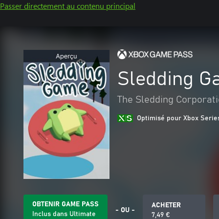
Passer directement au contenu principal
Sledding G
The Sledding Corporat
Optimisé pour Xbox Serie
OBTENIR GAME PASS
ACHETER
- OU -
Inclus dans Ultimate
7,49 €