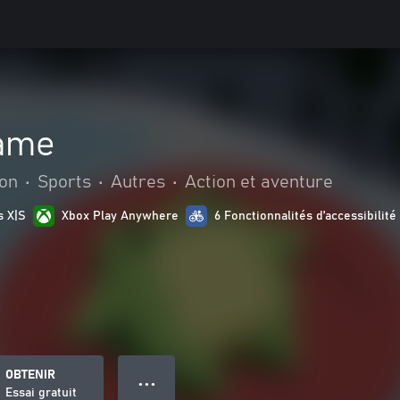
ame
ion
•
Sports
•
Autres
•
Action et aventure
s X|S
Xbox Play Anywhere
6 Fonctionnalités d’accessibilité
OBTENIR
● ● ●
Essai gratuit