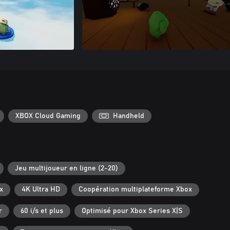
XBOX Cloud Gaming
Handheld
Jeu multijoueur en ligne (2-20)
x
4K Ultra HD
Coopération multiplateforme Xbox
r
60 i/s et plus
Optimisé pour Xbox Series X|S