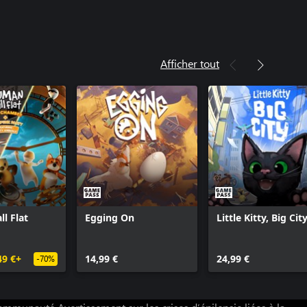
Afficher tout
l Flat
Egging On
Little Kitty, Big Cit
49 €+
14,99 €
24,99 €
-70%