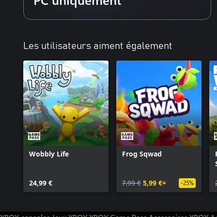
Rejoignez des salons publics ou privés pour affronter vos amis sur
nouveaux ! Asseyez-vous sur un banc pour discuter avec un copain
membres de votre groupe. Avec la possibilité de réunir jusqu’à 3
salon, le télésiège risque d’être chargé !
Les utilisateurs aiment également
*J’ai bon espoir que le jeu puisse prochainement proposer des sal
que j’aie pu mener les tests nécessaires, ça ne reste encore qu’un
pas sûr que le fait d’avoir autant de gens dans un salon ne donn
surpopulation. Il se peut par conséquent que je décide de limiter 
Caractéristiques :
De la luge FUN en multijoueur !
Des communications animées via le chat de proximité
Des courses et des purs tricks
Des mini-jeux et des coins où passer du temps entre amis
Des salons publics et privés
Wobbly Life
Frog Sqwad
Un système physique de type « poupée de chiffon »
Des avatars personnalisables
Une communauté fun et accueillante
24,99 €
7,99 €
5,99 €+
-25%
Un yéti !
À propos du développeur
Salut, je m’appelle Max et Sledding Game est mon tout premier jeu 