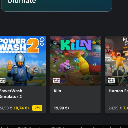
 les pistes ou en rencontrer de
 ou faites la course avec les
0* joueurs au sein d’un même
ons de 50 joueurs, mais jusqu’à ce
e hypothèse. En outre, je ne suis
e pas une impression de
ce nombre à une valeur inférieure.
PowerWash
Kiln
Human Fal
Simulator 2
24,99 €
18,74 €+
19,99 €+
24,99 €
7,
-25%
! J’ai partagé les différentes