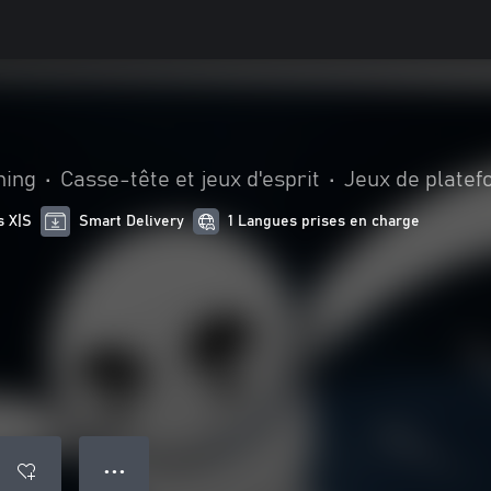
hing
•
Casse-tête et jeux d'esprit
•
Jeux de plate
s X|S
Smart Delivery
1 Langues prises en charge
● ● ●