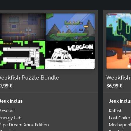
eakfish Puzzle Bundle
Weakfish
9,99 €
36,99 €
Jeux inclus
Jeux inclu
Resetail
Kattish
Energy Lab
Lost Chiko
Pipe Dream Xbox Edition
Mechapun