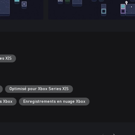
es X|S
Optimisé pour Xbox Series X|S
s Xbox
Enregistrements en nuage Xbox