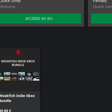
Quack Jump
Pandaty
Skeljump
Quack Ju
Vigour
Ratyboy A
Webgeon Speedrun Edition
Resetail
ACCÉDEZ AU JEU
Skeljump
Yello Adve
Weakfish Indie Xbox
Bundle
39,99 €