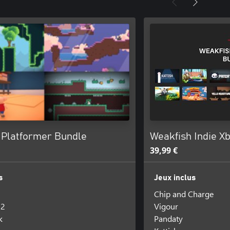
 Platformer Bundle
Weakfish Indie X
39,99 €
s
Jeux inclus
Chip and Charge
 2
Vigour
k
Pandaty