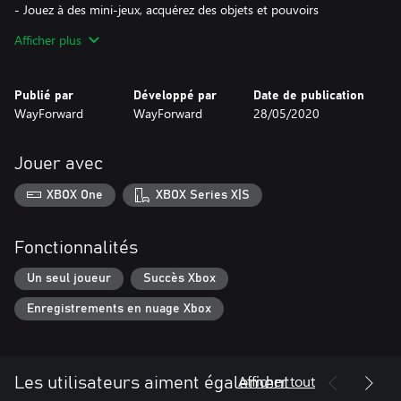
- Jouez à des mini-jeux, acquérez des objets et pouvoirs
magiques, et découvrez des secrets !
Afficher plus
- De superbes cutscenes animées façon cartoon TV !
- De tout nouveaux personnages font leur apparition en plus de
Rottytops, Sky, Bolo et l'infâme pirate Risky Boots, tous de
Publié par
Développé par
Date de publication
retour !"
WayForward
WayForward
28/05/2020
Jouer avec
XBOX One
XBOX Series X|S
Fonctionnalités
Un seul joueur
Succès Xbox
Enregistrements en nuage Xbox
Afficher tout
Les utilisateurs aiment également