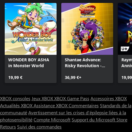
WONDER BOY ASHA
Shantae Advance:
Raym
in Monster World
Risky Revolution -
Anniv
Deluxe Edition
19,99 €
36,99 €+
19,99
XBOX consoles
Jeux XBOX
XBOX Game Pass
Accessoires XBOX
Actualités XBOX
Assistance XBOX
Commentaires
Standards de la
communauté
Avertissement sur les crises d’épilepsie liées à la
photosensibilité
Compte Microsoft
Support du Microsoft Store
Retours
Suivi des commandes