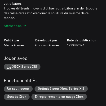
votre bâton.
Trouvez différents moyens d'utiliser votre bâton afin de résoudre
des casse-têtes et d'éradiquer la souillure du miasme de ce
monde.
Afficher plus
Exploration maritime et terrestre
Parcourez le monde saisissant de Selfloss aussi bien à pied qu'en
bateau.
Publié par
Développé par
Date de publication
Utilisez le pouvoir du bâton de Kazimir pour faire avancer votre
Merge Games
Goodwin Games
12/09/2024
petite embarcation sur les eaux dangereuses et les rivières
sinueuses.
Explorez le monde, rencontrez différents habitants et apaisez
Jouer avec
leurs souffrances grâce à vos talents de guérisseurs.
XBOX Series X|S
Vivez un périple émouvant
Accomplissez le rituel du Selfloss et soignez les blessures de ceux
qui ont perdu des êtres chers.
Fonctionnalités
Composée par Arigto, la bande originale intense et émouvante
vient renforcer l'impact émotionnel du périple de Kazimir.
Un seul joueur
Optimisé pour Xbox Series X|S
Succès Xbox
Enregistrements en nuage Xbox
Un monde unique à l'univers riche
Découvrez un monde vénérant la mer et les dieux baleines qui