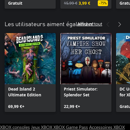
Gratuit
15,99 €
3,99 €
Gratu
-75%
Afficher tout
Les utilisateurs aiment également
Dead Island 2
Priest Simulator:
DC U
Ultimate Edition
Splendor Set
for X
69,99 €+
22,99 €+
Gratu
XBOX consoles
Jeux XBOX
XBOX Game Pass
Accessoires XBOX