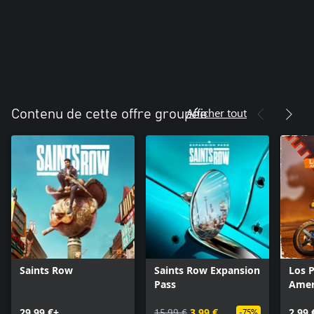
Afficher tout
Contenu de cette offre groupée
Saints Row
Saints Row Expansion
Los 
Pass
Amer
Bund
29,99 €+
15,99 €
3,99 €
2,99 
-75%