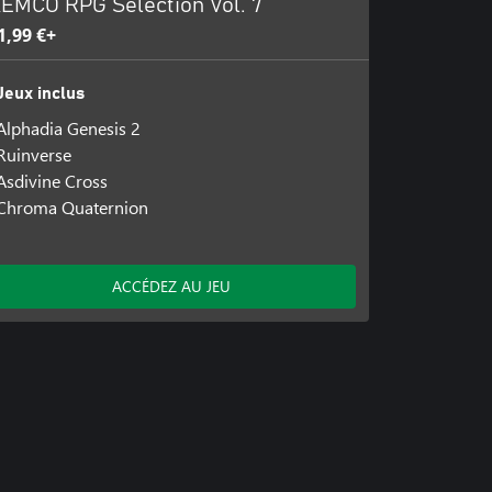
EMCO RPG Selection Vol. 7
1,99 €+
Jeux inclus
Alphadia Genesis 2
Ruinverse
Asdivine Cross
Chroma Quaternion
ACCÉDEZ AU JEU