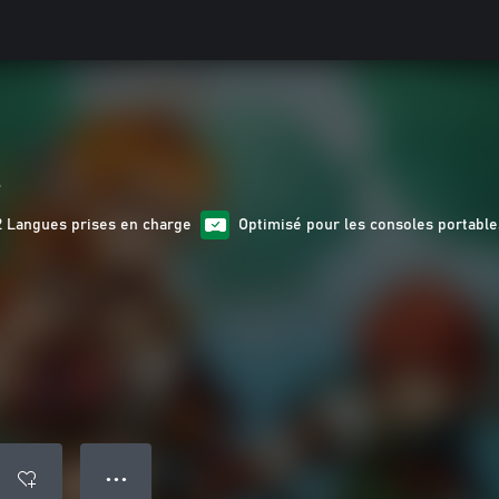
s
2 Langues prises en charge
Optimisé pour les consoles portable
● ● ●