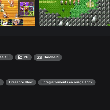
es X|S
PC
Handheld
x
Présence Xbox
Enregistrements en nuage Xbox