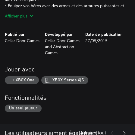
• Équipez vos héros avec des armes et des armures puissantes et
dotez-les de capacités spéciales comme le vol, les accélérations et
Afficher plus
les sauts aériens.
• Profitez d'une super bande sonore !
• Un arbre de capacités immense et extensible. Faites sauter la
Publié par
Développé par
Date de publication
tirelire pour améliorer votre armure et placez vos héritiers dans
Cellar Door Games
Cellar Door Games
27/05/2015
de bonnes conditions.
and Abstraction
• Régalez-vous avec de super blagues-pets !
Games
Jouer avec
XBOX One
XBOX Series X|S
Fonctionnalités
Un seul joueur
Afficher tout
Les utilisateurs aiment également