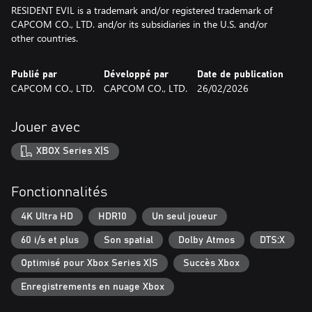
RESIDENT EVIL is a trademark and/or registered trademark of
CAPCOM CO., LTD. and/or its subsidiaries in the U.S. and/or
other countries.
Publié par
Développé par
Date de publication
CAPCOM CO., LTD.
CAPCOM CO., LTD.
26/02/2026
Jouer avec
XBOX Series X|S
Fonctionnalités
4K Ultra HD
HDR10
Un seul joueur
60 i/s et plus
Son spatial
Dolby Atmos
DTS:X
Optimisé pour Xbox Series X|S
Succès Xbox
Enregistrements en nuage Xbox