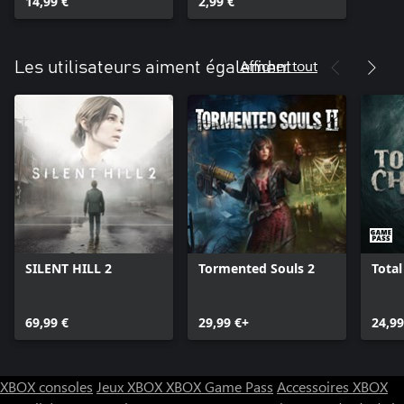
14,99 €
2,99 €
Afficher tout
Les utilisateurs aiment également
SILENT HILL 2
Tormented Souls 2
Tota
69,99 €
29,99 €+
24,99
XBOX consoles
Jeux XBOX
XBOX Game Pass
Accessoires XBOX