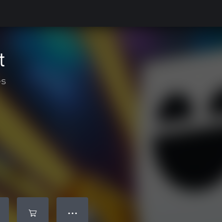
t
es
● ● ●