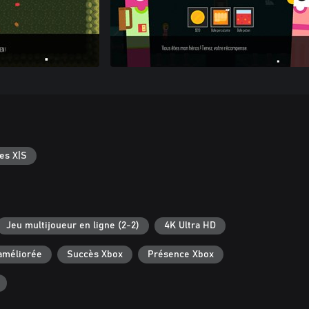
es X|S
Jeu multijoueur en ligne (2-2)
4K Ultra HD
améliorée
Succès Xbox
Présence Xbox