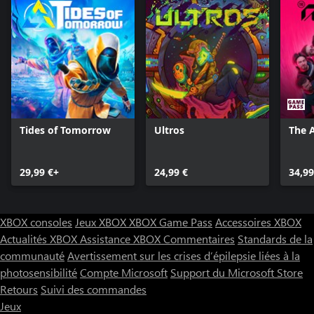
Tides of Tomorrow
Ultros
The A
29,99 €+
24,99 €
34,99
XBOX consoles
Jeux XBOX
XBOX Game Pass
Accessoires XBOX
Actualités XBOX
Assistance XBOX
Commentaires
Standards de la
communauté
Avertissement sur les crises d’épilepsie liées à la
photosensibilité
Compte Microsoft
Support du Microsoft Store
Retours
Suivi des commandes
Jeux