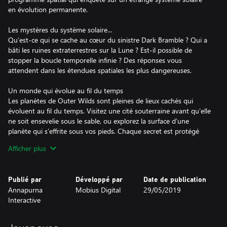
en évolution permanente.
Les mystères du système solaire...
Qu’est-ce qui se cache au cœur du sinistre Dark Bramble ? Qui a
bâti les ruines extraterrestres sur la Lune ? Est-il possible de
stopper la boucle temporelle infinie ? Des réponses vous
attendent dans les étendues spatiales les plus dangereuses.
Un monde qui évolue au fil du temps
Les planètes de Outer Wilds sont pleines de lieux cachés qui
évoluent au fil du temps. Visitez une cité souterraine avant qu’elle
ne soit ensevelie sous le sable, ou explorez la surface d’une
planète qui s’effrite sous vos pieds. Chaque secret est protégé
dans des environnements dangereux et soumis à des
Afficher plus
catastrophes naturelles.
Utilisez du matériel d’exploration intergalactique !
Publié par
Développé par
Date de publication
Enfilez vos bottes d’exploration, vérifiez vos réserves d’oxygène et
Annapurna
Mobius Digital
29/05/2019
préparez-vous à vous aventurer dans l’espace. Utilisez toute une
Interactive
gamme de gadgets uniques pour sonder l’environnement, suivez
des signaux mystérieux, déchiffrez une langue extraterrestre
ancienne et faites rôtir vos boules de guimauve à la perfection.