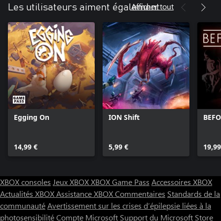
Afficher tout
Les utilisateurs aiment également
Egging On
ION Shift
BEFO
14,99 €
5,99 €
19,99
XBOX consoles
Jeux XBOX
XBOX Game Pass
Accessoires XBOX
Actualités XBOX
Assistance XBOX
Commentaires
Standards de la
communauté
Avertissement sur les crises d’épilepsie liées à la
photosensibilité
Compte Microsoft
Support du Microsoft Store