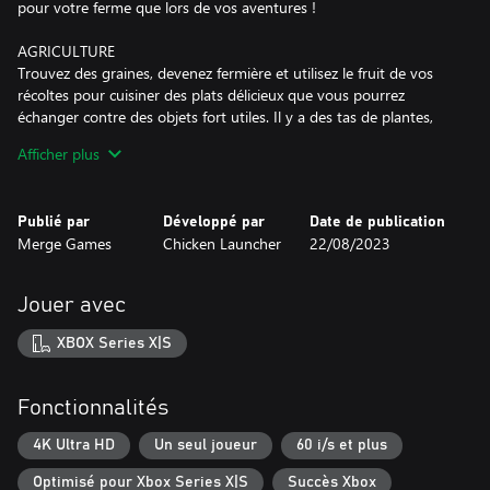
pour votre ferme que lors de vos aventures !
AGRICULTURE
Trouvez des graines, devenez fermière et utilisez le fruit de vos
récoltes pour cuisiner des plats délicieux que vous pourrez
échanger contre des objets fort utiles. Il y a des tas de plantes,
fruits, légumes, fleurs et arbres à découvrir et à faire pousser !
Afficher plus
Vous trouverez également de quoi faire du miel, de la confiture,
de la mayonnaise et autres pour agrémenter les joies de la ferme.
Publié par
Développé par
Date de publication
EXPLORATION
Merge Games
Chicken Launcher
22/08/2023
Partez à l'aventure et découvrez de nombreuses régions aux
paysages variés. Arpentez les merveilleuses Collines solitaires et
réparez les dégâts occasionnés par les vapeurs toxiques qui
Jouer avec
empoisonnent l'endroit. Sauvez les animaux du froid intense des
Pics gelés et réparez les fuites d'une vieille usine qui a transformé
XBOX Series X|S
la flore locale en champignons géants. Brisez le barrage géant et
libérez la rivière pour laisser la nature reprendre ses droits dans le
désert.
Fonctionnalités
FIESTAS
4K Ultra HD
Un seul joueur
60 i/s et plus
Trouvez et sauvez des animaux de la ferme qui se sont perdus
Optimisé pour Xbox Series X|S
Succès Xbox
dans la vallée, puis liez-vous d'amitié avec eux. Si vous gagnez