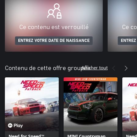
Ce contenu est verrouillé
Ce co
ENTREZ VOTRE DATE DE NAISSANCE
ENTREZ
Afficher tout
Contenu de cette offre groupée
Need for Speed™
MINI Countryman
Need