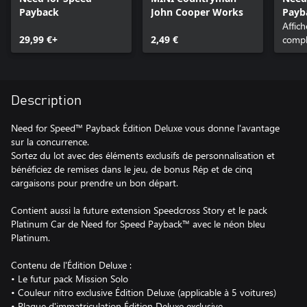
Payback
John Cooper Works
Payb
l'Édi
Affic
29,99 €+
2,49 €
compl
Description
Need for Speed™ Payback Édition Deluxe vous donne l'avantage
sur la concurrence.
Sortez du lot avec des éléments exclusifs de personnalisation et
bénéficiez de remises dans le jeu, de bonus Rép et de cinq
cargaisons pour prendre un bon départ.
Contient aussi la future extension Speedcross Story et le pack
Platinum Car de Need for Speed Payback™ avec le néon bleu
Platinum.
Contenu de l'Édition Deluxe :
• Le futur pack Mission Solo
• Couleur nitro exclusive Édition Deluxe (applicable à 5 voitures)
• Plaque d'immatriculation Édition Deluxe exclusive