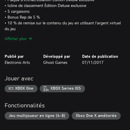
• Icône de classement Édition Deluxe exclusive
• 5 cargaisons
• Bonus Rep de 5 %
• 10 % de remise sur le contenu du jeu en utilisant l'argent virtuel
du jeu
Afficher plus
Contenu du pack Platinum Car :
o Néon bleu & fumée de pneus Platinum bleue†
o Nissan 350Z 2008
Publié par
Développé par
Date de publication
o Chevrolet Camaro SS 1967
Electronic Arts
Ghost Games
07/11/2017
o Dodge Charger R/T 1969
o Ford F-150 Raptor 2016
o Volkswagen Golf GTI Clubsport 2016
Jouer avec
Des conditions et des restrictions s'appliquent. Pour plus d'infos :
XBOX One
XBOX Series X|S
www.ea.com/games/need-for-speed/need-for-speed-
payback/disclaimers
Fonctionnalités
Jeu multijoueur en ligne (4-8)
Xbox One X améliorée