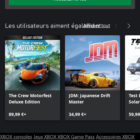
Afficher tout
Les utilisateurs aiment également
The Crew Motorfest
JDM: Japanese Drift
Test 
Deluxe Edition
Master
Sola
89,99 €+
34,99 €+
59,99
XBOX consoles
Jeux XBOX
XBOX Game Pass
Accessoires XBOX