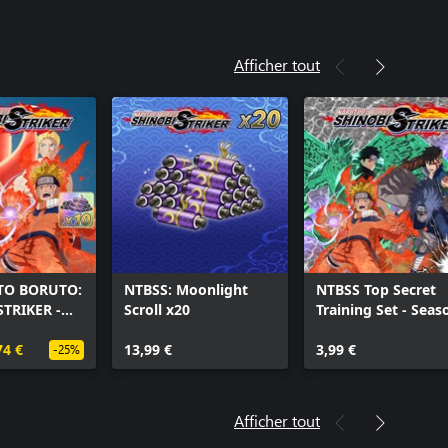
Afficher tout
TO BORUTO:
NTBSS: Moonlight
NTBSS Top Secret
STRIKER -
Scroll x20
Training Set - Seas
zumaki
8 Characters
ack
74 €
13,99 €
3,99 €
-25%
Afficher tout