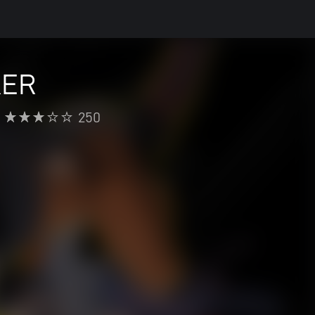
KER
250