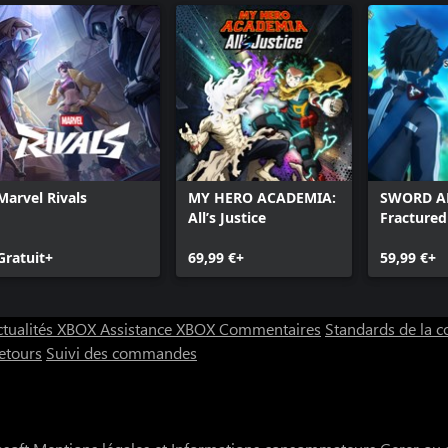
Marvel Rivals
MY HERO ACADEMIA:
SWORD A
All’s Justice
Fracture
Gratuit+
69,99 €+
59,99 €+
ctualités XBOX
Assistance XBOX
Commentaires
Standards de la
etours
Suivi des commandes