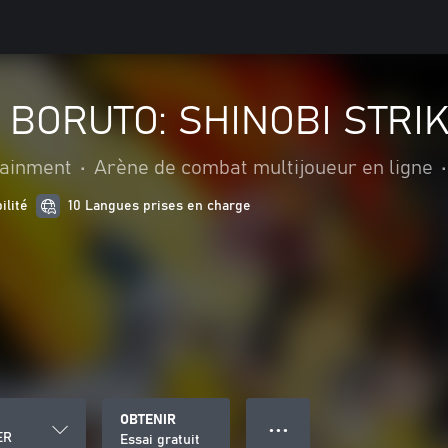
 BORUTO: SHINOBI STRI
ainment
•
Arène de combat multijoueur en ligne
•
ilité
10 Langues prises en charge
OBTENIR
● ● ●
ER
Essai gratuit