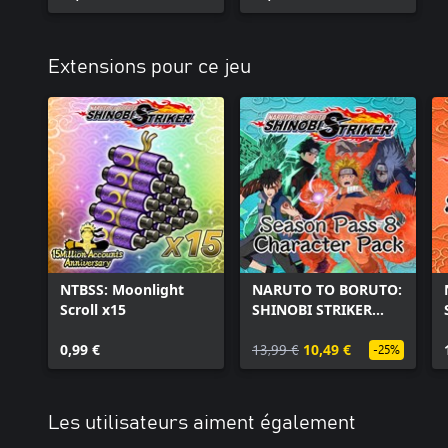
Extensions pour ce jeu
NTBSS: Moonlight
NARUTO TO BORUTO:
Scroll x15
SHINOBI STRIKER
Season 8 Character
0,99 €
Pack
13,99 €
10,49 €
-25%
Les utilisateurs aiment également