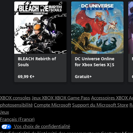
BLEACH Rebirth of
DC Universe Online
Souls
for Xbox Series X|S
69,99 €+
Gratuit+
XBOX consoles
Jeux XBOX
XBOX Game Pass
Accessoires XBOX
A
photosensibilité
Compte Microsoft
Support du Microsoft Store
R
Jeux
Français (France)
Vos choix de confidentialité