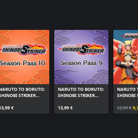
NTBSS: Master Character Training Pack -
Minato Namikaze
NTBSS: Master Character Training Pack -
Tobirama Senju
NARUTO TO BORUTO:
NARUTO TO BORUTO:
NARUTO 
SHINOBI STRIKER
SHINOBI STRIKER
SHINOBI 
Season Pass 10
Season Pass 9
Naruto U
13,99 €
13,99 €
Starter P
12,99 €
9,