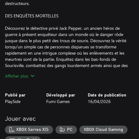
destructeurs.
DES ENQUÊTES MORTELLES
Découvrez le détective privé Jack Pepper, un ancien héros de
guerre à présent enquêteur dans un monde où le danger rôde
jusque dans le plus petit des trous de souris. Découvrez la vérité
lorsqu'un simple cas de personnes disparues se transforme
rapidement en une intrigue complexe où les enlèvements et les
meurtres sont de la partie. Enquêtez dans les bas-fonds de
Sourisville, combattez des gangs lourdement armés ainsi que des
policiers corrompus, et découvrez des indices pour mettre au jour
Afficher plus
la conspiration enterrée sous la surface.
VISEZ, CHARGEZ, RIGOLEZ
Publié par
Développé par
Date de publication
PlaySide
Fumi Games
16/04/2026
Des mitrailleuses crépitantes aux projectiles explosifs, chaque
arme de l'arsenal de Pepper est conçue pour créer un chaos
cartoonesque inarrêtable. Équipez-vous avec un éventail d'armes
Jouer avec
à feu classiques mais créatives, et consommez des améliorations
puissantes lorsque vous aurez besoin d'un supplément
XBOX Series X|S
PC
XBOX Cloud Gaming
d'épinards dans vos coups ! Des batailles létales et des combats