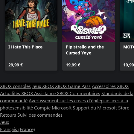
rats et de musaraignes.
- Un arsenal composé de plus de dix armes et objets uniques
dignes des dessins animés
- Des bonus consommables brutaux, capables de changer le
cours de n'importe quel combat.
- Des capacités de déplacement déblocables et une traversée de
niveau inspirée des Metroidvania.
- Une bande originale jazz enregistrée par un orchestre.
I Hate This Place
Pipistrello and the
MOTO
Cursed Yoyo
29,99 €
19,99 €
19,99
XBOX consoles
Jeux XBOX
XBOX Game Pass
Accessoires XBOX
Actualités XBOX
Assistance XBOX
Commentaires
Standards de la
communauté
Avertissement sur les crises d’épilepsie liées à la
photosensibilité
Compte Microsoft
Support du Microsoft Store
Retours
Suivi des commandes
Jeux
Français (France)