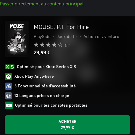
Passer directement au contenu principal
MOUSE: P.I. For Hire
PlaySide
•
Jeux de tir
•
Action et aventure
52
29,99 €
Optimisé pour Xbox Series X|S
Xbox Play Anywhere
6 Fonctionnalités d’accessibilité
13 Langues prises en charge
Optimisé pour les consoles portables
ACHETER
29,99 €