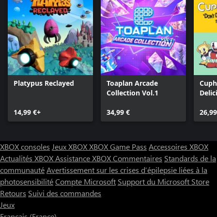
Platypus Reclayed
Toaplan Arcade
Cuph
Collection Vol.1
Delic
14,99 €+
34,99 €
26,99
XBOX consoles
Jeux XBOX
XBOX Game Pass
Accessoires XBOX
Actualités XBOX
Assistance XBOX
Commentaires
Standards de la
communauté
Avertissement sur les crises d’épilepsie liées à la
photosensibilité
Compte Microsoft
Support du Microsoft Store
Retours
Suivi des commandes
Jeux
Français (France)