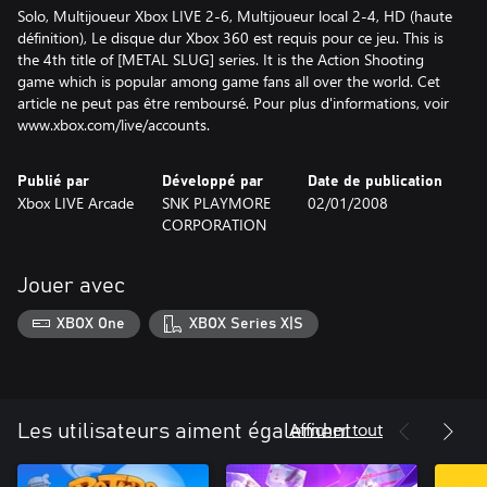
Solo, Multijoueur Xbox LIVE 2-6, Multijoueur local 2-4, HD (haute
définition), Le disque dur Xbox 360 est requis pour ce jeu. This is
the 4th title of [METAL SLUG] series. It is the Action Shooting
game which is popular among game fans all over the world. Cet
article ne peut pas être remboursé. Pour plus d'informations, voir
www.xbox.com/live/accounts.
Publié par
Développé par
Date de publication
Xbox LIVE Arcade
SNK PLAYMORE
02/01/2008
CORPORATION
Jouer avec
XBOX One
XBOX Series X|S
Afficher tout
Les utilisateurs aiment également