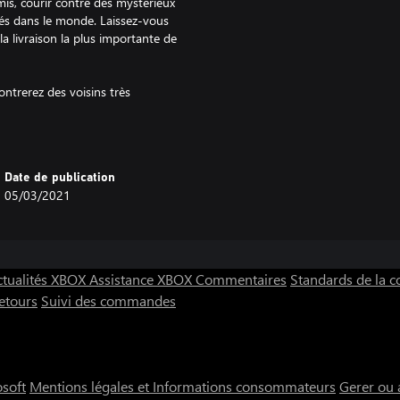
mis, courir contre des mystérieux
sés dans le monde. Laissez-vous
 livraison la plus importante de
ontrerez des voisins très
de s'inquiéter, car Molty est là
tland ! Tout en recevant des
de lapin très chouettes ou un
Date de publication
05/03/2021
 de Rick.
ctualités XBOX
Assistance XBOX
Commentaires
Standards de la
etours
Suivi des commandes
osoft
Mentions légales et Informations consommateurs
Gerer ou 