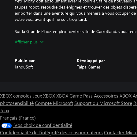
Yéti, Molty doit absolument livrer le courrier, faire de nouveaux a
taupes robot, résoudre des énigmes et trouver des objets disper
emporter dans une aventure qui vous mènera à vous occuper de la
votre vie... avant qu'il ne soit trop tard.
Sur la Grande Place, en plein centre-ville de Carrotland, vous renc
préoccupés par une étrange coupure de courant. Mais plus besoin 
Afficher plus
pour rétablir les centrales d'énergie et sauver le festival de Carro
récompenses incroyables! Un élégant haut-de-forme, des oreilles 
futuriste jetpack! Molty est un taupe stylé!
Publié par
Développé par
JanduSoft
Talpa Games
Features:
- Explorez plus de 30 niveaux pleins des défis.
- Rassemblez des carottes et achetez des accessoires à la Boutique
XBOX consoles
Jeux XBOX
XBOX Game Pass
Accessoires XBOX
A
- Retrouvez tous les objets de collection cachés par Carrotland.
photosensibilité
Compte Microsoft
Support du Microsoft Store
R
- Défiez et battez les MechaTaupes à une course de vitesse.
Jeux
Français (France)
Vos choix de confidentialité
Confidentialité de l’intégrité des consommateurs
Contacter Micr