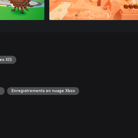
es X|S
x
Enregistrements en nuage Xbox