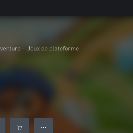
aventure
•
Jeux de plateforme
● ● ●