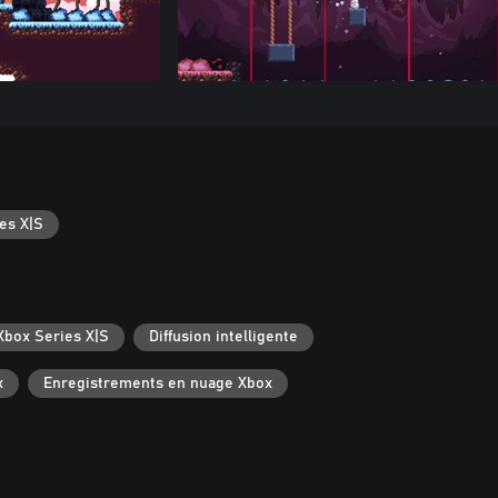
es X|S
Xbox Series X|S
Diffusion intelligente
x
Enregistrements en nuage Xbox