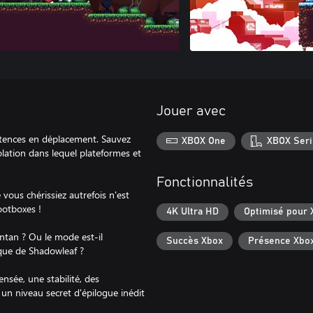
Jouer avec
tences en déplacement. Sauvez
XBOX One
XBOX Seri
lation dans lequel plateformes et
Fonctionnalités
ous chérissiez autrefois n'est
ootboxes !
4K Ultra HD
Optimisé pour 
antan ? Ou le mode est-il
Succès Xbox
Présence Xbo
ique de Shadowleaf ?
nsée, une stabilité, des
 un niveau secret d'épilogue inédit