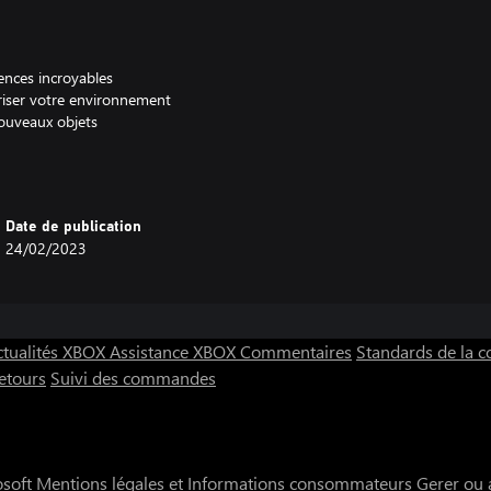
ences incroyables
iser votre environnement
ouveaux objets
Date de publication
24/02/2023
ctualités XBOX
Assistance XBOX
Commentaires
Standards de la
etours
Suivi des commandes
osoft
Mentions légales et Informations consommateurs
Gerer ou 