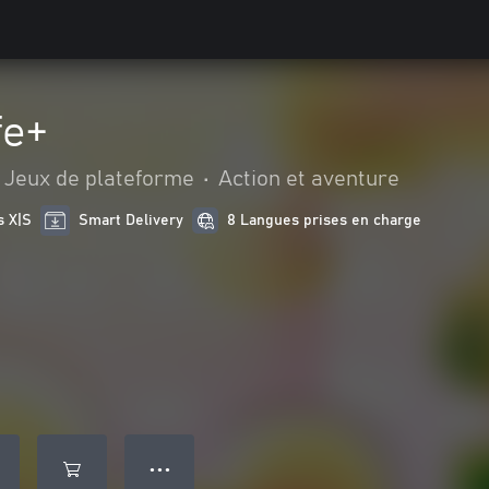
fe+
Jeux de plateforme
•
Action et aventure
s X|S
Smart Delivery
8 Langues prises en charge
● ● ●