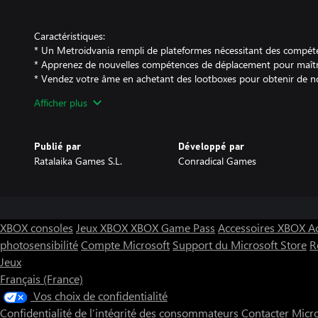
Caractéristiques:
* Un Metroidvania rempli de plateformes nécessitant des compét
* Apprenez de nouvelles compétences de déplacement pour maîtr
* Vendez votre âme en achetant des lootboxes pour obtenir de n
* 11 zones à explorer
Afficher plus
* Un mode Speedrun
Publié par
Développé par
Ratalaika Games S.L.
Conradical Games
XBOX consoles
Jeux XBOX
XBOX Game Pass
Accessoires XBOX
A
photosensibilité
Compte Microsoft
Support du Microsoft Store
R
Jeux
Français (France)
Vos choix de confidentialité
Confidentialité de l’intégrité des consommateurs
Contacter Micr