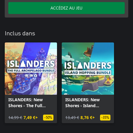
ACCÉDEZ AU JEU
Inclus dans
ISLANDERS: New
ISLANDERS: New
Shores - The Full
Shores - Island
Archipelago Bundle
Hopping Bundle
14,99 €
7,49 €+
13,49 €
8,76 €+
-50%
-35%