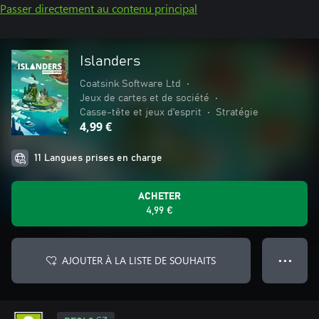
Passer directement au contenu principal
Islanders
Coatsink Software Ltd
•
Jeux de cartes et de société
•
Casse-tête et jeux d'esprit
•
Stratégie
4,99 €
11 Langues prises en charge
ACHETER
4,99 €
AJOUTER À LA LISTE DE SOUHAITS
● ● ●