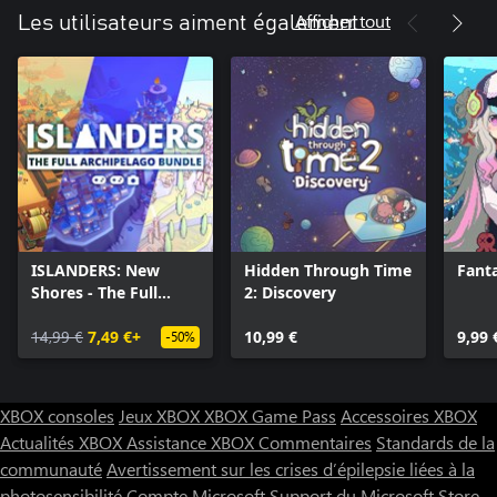
Afficher tout
Les utilisateurs aiment également
ISLANDERS: New
Hidden Through Time
Fant
Shores - The Full
2: Discovery
Archipelago Bundle
14,99 €
7,49 €+
10,99 €
9,99 
-50%
XBOX consoles
Jeux XBOX
XBOX Game Pass
Accessoires XBOX
Actualités XBOX
Assistance XBOX
Commentaires
Standards de la
communauté
Avertissement sur les crises d’épilepsie liées à la
photosensibilité
Compte Microsoft
Support du Microsoft Store