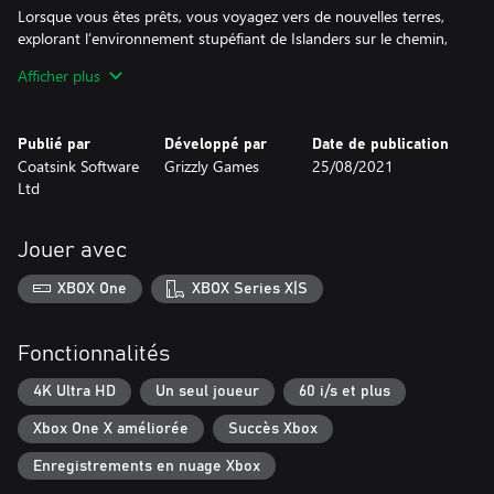
Lorsque vous êtes prêts, vous voyagez vers de nouvelles terres,
explorant l’environnement stupéfiant de Islanders sur le chemin,
tout en construisant de plus grosses et massives structures. Plus
Afficher plus
vous construirez, plus élevé sera votre pointage et plus
impressionnante sera la cité que vous pourrez contempler avant
de tout reprendre à zéro lors du prochain round.
Publié par
Développé par
Date de publication
Coatsink Software
Grizzly Games
25/08/2021
Ltd
Jouer avec
XBOX One
XBOX Series X|S
Fonctionnalités
4K Ultra HD
Un seul joueur
60 i/s et plus
Xbox One X améliorée
Succès Xbox
Enregistrements en nuage Xbox