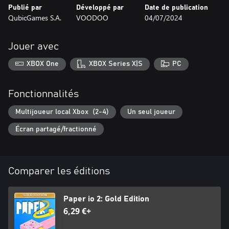
Publié par
Développé par
Date de publication
QubicGames S.A.
VOODOO
04/07/2024
Jouer avec
XBOX One
XBOX Series X|S
PC
Fonctionnalités
Multijoueur local Xbox (2-4)
Un seul joueur
Écran partagé/fractionné
Comparer les éditions
Paper io 2: Gold Edition
6,29 €+