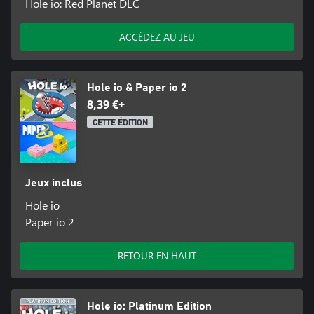
Hole io: Red Planet DLC
ACCÉDEZ AU JEU
Hole io & Paper io 2
8,39 €+
CETTE ÉDITION
Jeux inclus
Hole io
Paper io 2
RETOUR EN HAUT
Hole io: Platinum Edition