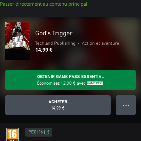
Passer directement au contenu principal
God's Trigger
Techland Publishing
•
Action et aventure
14,99 €
OBTENIR GAME PASS ESSENTIAL
Économisez
12,00 €
avec
ACHETER
● ● ●
14,99 €
PEGI 16