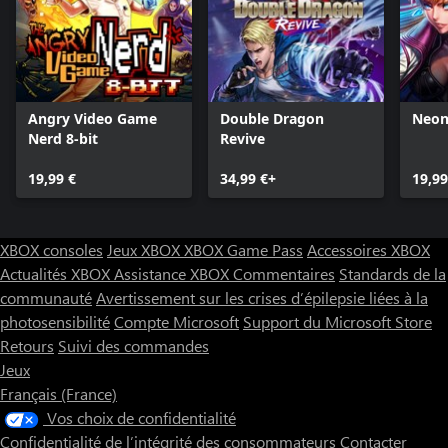
Angry Video Game
Double Dragon
Neon
Nerd 8-bit
Revive
19,99 €
34,99 €+
19,99
XBOX consoles
Jeux XBOX
XBOX Game Pass
Accessoires XBOX
Actualités XBOX
Assistance XBOX
Commentaires
Standards de la
communauté
Avertissement sur les crises d’épilepsie liées à la
photosensibilité
Compte Microsoft
Support du Microsoft Store
Retours
Suivi des commandes
Jeux
Français (France)
Vos choix de confidentialité
Confidentialité de l’intégrité des consommateurs
Contacter