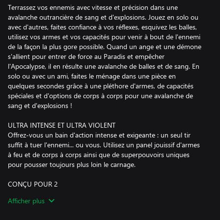
Terrassez vos ennemis avec vitesse et précision dans une
avalanche outrancière de sang et d'explosions. Jouez en solo ou
avec d'autres, faites confiance à vos réflexes, esquivez les balles,
utilisez vos armes et vos capacités pour venir à bout de l'ennemi
de la façon la plus gore possible. Quand un ange et une démone
s'allient pour entrer de force au Paradis et empêcher
l'Apocalypse, il en résulte une avalanche de balles et de sang. En
solo ou avec un ami, faites le ménage dans une pièce en
quelques secondes grâce à une pléthore d'armes, de capacités
spéciales et d'options de corps à corps pour une avalanche de
sang et d'explosions !
ULTRA INTENSE ET ULTRA VIOLENT
Offrez-vous un bain d'action intense et exigeante : un seul tir
suffit à tuer l'ennemi... ou vous. Utilisez un panel jouissif d'armes
à feu et de corps à corps ainsi que de superpouvoirs uniques
pour pousser toujours plus loin le carnage.
CONÇU POUR 2
Arrêtez l'Apocalypse avec votre ami dans une campagne Coop
Afficher plus
longue et jouissive. Maîtrisez les points forts de vos personnages
et surprenez vos ennemis par votre travail d'équipe impeccable,