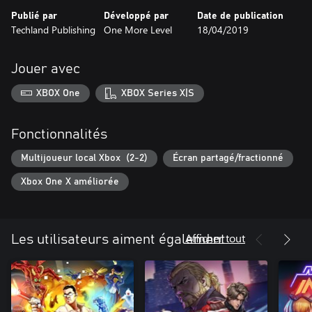
Jouez en ligne ou côte à côte sur le canapé.
Publié par
Développé par
Date de publication
Techland Publishing
One More Level
18/04/2019
DES ENNEMIS DÉMENTIELS ET DES BOSS MÉMORABLES
Résistez à une armée d'ennemis hallucinants : bikers possédés,
guerriers angéliques et même zombies vaudous. Rencontrez de
Jouer avec
près les inoubliables Cavaliers de l'Apocalypse et mesurez-vous
ensemble à leurs pouvoirs uniques.
XBOX One
XBOX Series X|S
Fonctionnalités
Multijoueur local Xbox (2-2)
Écran partagé/fractionné
Xbox One X améliorée
Afficher tout
Les utilisateurs aiment également