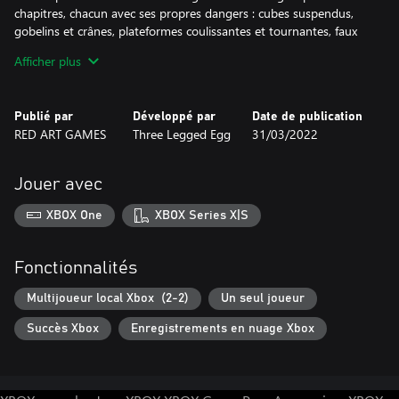
chapitres, chacun avec ses propres dangers : cubes suspendus,
gobelins et crânes, plateformes coulissantes et tournantes, faux
planchers, canons, caisses.
Afficher plus
Le travail d'équipe est crucial en mode coopératif local, où vous
devrez travailler ensemble pour atteindre les portails afin de
Publié par
Développé par
Date de publication
débloquer le niveau suivant. 60 niveaux stimulants à explorer à
RED ART GAMES
Three Legged Egg
31/03/2022
deux.
- Des parcours d'obstacles faits à la main pour tester les limites
Jouer avec
de vos compétences acrobatiques
- Des commandes simples et précises : seulement trois boutons
XBOX One
XBOX Series X|S
et le joystick
- Plus de 220 niveaux solo, divisés en 11 chapitres, chacun avec
ses propres dangers
Fonctionnalités
- 60 niveaux multijoueurs qui exigent de l'endurance, de la
flexibilité et une coordination précise exceptionnelle des
Multijoueur local Xbox (2-2)
Un seul joueur
mouvements
Succès Xbox
Enregistrements en nuage Xbox
- Héros personnalisable : Glam
- Musique charmante