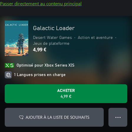
Passer directement au contenu principal
Galactic Loader
Desert Water Games
•
Action et aventure
•
Jeux de plateforme
4,99 €
Optimisé pour Xbox Series X|S
1 Langues prises en charge
ACHETER
4,99 €
AJOUTER À LA LISTE DE SOUHAITS
● ● ●