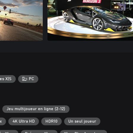
es X|S
PC
Jeu multijoueur en ligne (2-12)
x
4K Ultra HD
HDR10
Un seul joueur