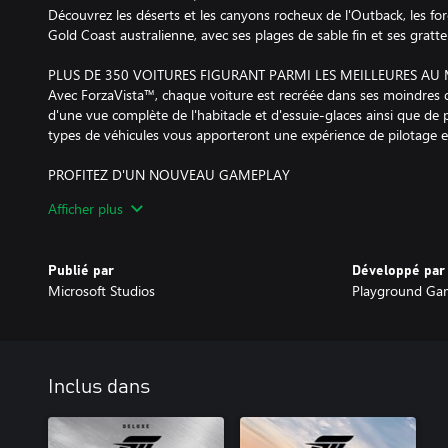
Découvrez les déserts et les canyons rocheux de l'Outback, les forê
Gold Coast australienne, avec ses plages de sable fin et ses gratte-
PLUS DE 350 VOITURES FIGURANT PARMI LES MEILLEURES A
Avec ForzaVista™, chaque voiture est recréée dans ses moindres d
d'une vue complète de l'habitacle et d'essuie-glaces ainsi que de 
types de véhicules vous apporteront une expérience de pilotage e
PROFITEZ D'UN NOUVEAU GAMEPLAY
Des défis inédits vous attendent : sauts de panneaux danger, convo
Afficher plus
encore. Participez aux épreuves de rassemblement et affrontez, av
bateaux et même un gigantesque dirigeable !
Publié par
Développé par
RECRUTEZ ET LICENCIEZ VOS AMIS
Microsoft Studios
Playground Ga
C'est vous le boss. Engagez les Drivatars de vos amis pour qu'il
fans et à agrandir votre festival. Formez des convois avec eux pou
lorsqu'ils sont hors ligne. S'ils ne vous rapportent pas de fans, lice
PERSONNALISEZ DANS LES MOINDRES DÉTAILS
Inclus dans
Personnalisez chaque élément des épreuves, des championnats et de
immédiatement vos amis. Choisissez votre pilote, créez des peint
d'immatriculation personnalisées, ajoutez de nouveaux kits carro