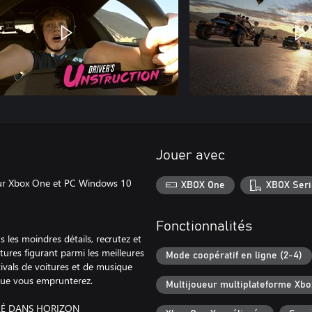
Jouer avec
s sur Xbox One et PC Windows 10
XBOX One
XBOX Seri
Fonctionnalités
 les moindres détails, recrutez et
itures figurant parmi les meilleures
Mode coopératif en ligne (2-4)
ivals de voitures et de musique
e que vous emprunterez.
Multijoueur multiplateforme Xbo
ALÉ DANS HORIZON