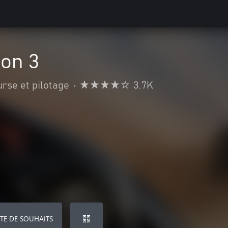
zon 3
rse et pilotage
•
3.7K
STE DE SOUHAITS