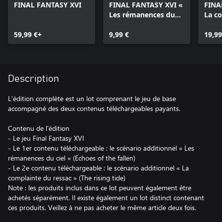
FINAL FANTASY XVI
FINAL FANTASY XVI «
FINA
Les rémanences du
La c
ciel » (Echoes of the
ressa
59,99 €+
Fallen)
9,99 €
tide)
19,99
Description
L'édition complète est un lot comprenant le jeu de base
accompagné des deux contenus téléchargeables payants.
Contenu de l'édition
- Le jeu Final Fantasy XVI
- Le 1er contenu téléchargeable : le scénario additionnel « Les
rémanences du ciel » (Echoes of the fallen)
- Le 2e contenu téléchargeable : le scénario additionnel « La
complainte du ressac » (The rising tide)
Note : les produits inclus dans ce lot peuvent également être
achetés séparément. Il existe également un lot distinct contenant
ces produits. Veillez à ne pas acheter le même article deux fois.