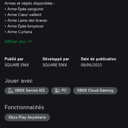
Armes et objets disponibles :
• Arme Épée sanguine
• Arme Cœur vaillant
• Arme Lame des braves
• Arme Épée broyeuse
• Arme Curtana
• Accessoire Talisman de Cait Sith
Afficher plus
• Partition Sixteen Bells
• Partition Away (1987)
• Partition Torn from the Heavens
Publié par
Développé par
Date de publication
• Partition Through the Maelstrom
SQUARE ENIX
SQUARE ENIX
08/06/2025
Jouer avec
XBOX Series X|S
PC
XBOX Cloud Gaming
Fonctionnalités
Xbox Play Anywhere