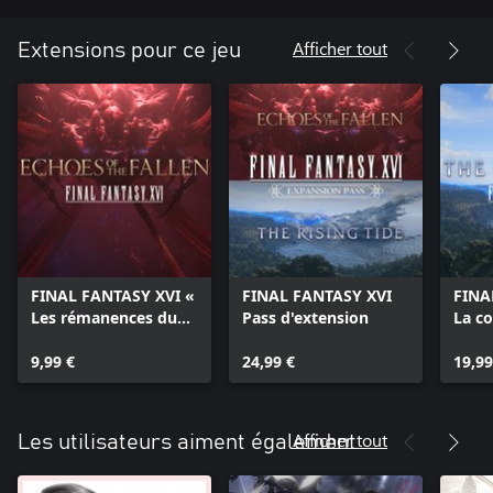
Afficher tout
Extensions pour ce jeu
FINAL FANTASY XVI «
FINAL FANTASY XVI
FINA
Les rémanences du
Pass d'extension
La c
ciel » (Echoes of the
ressa
Fallen)
9,99 €
24,99 €
tide)
19,99
Afficher tout
Les utilisateurs aiment également