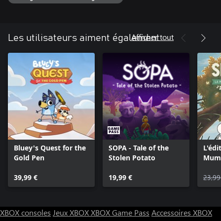
toutes les couleurs.
Afficher tout
Les utilisateurs aiment également
Bluey's Quest for the
SOPA - Tale of the
L'édi
Gold Pen
Stolen Potato
Mumr
de la
39,99 €
19,99 €
Moo
23,99
XBOX consoles
Jeux XBOX
XBOX Game Pass
Accessoires XBOX