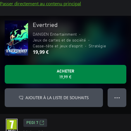
Passer directement au contenu principal
Evertried
DANGEN Entertainment
•
Jeux de cartes et de société
•
Casse-tête et jeux d'esprit
•
Stratégie
19,99 €
ACHETER
19,99 €
AJOUTER À LA LISTE DE SOUHAITS
● ● ●
PEGI 7