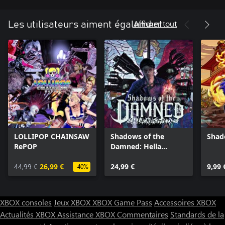
Afficher tout
Les utilisateurs aiment également
LOLLIPOP CHAINSAW
Shadows of the
Shad
RePOP
Damned: Hella
Remastered
44,99 €
26,99 €
24,99 €
9,99 
-40%
XBOX consoles
Jeux XBOX
XBOX Game Pass
Accessoires XBOX
Actualités XBOX
Assistance XBOX
Commentaires
Standards de la