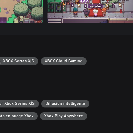
XBOX Series X|S
XBOX Cloud Gaming
ur Xbox Series X|S
Diffusion intelligente
ts en nuage Xbox
Xbox Play Anywhere