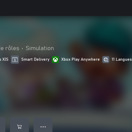
e rôles
•
Simulation
s X|S
Smart Delivery
Xbox Play Anywhere
11 Langues
● ● ●