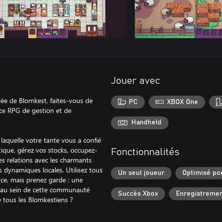
Jouer avec
e de Blomkest, faites-vous de
PC
XBOX One
 ce RPG de gestion et de
Handheld
laquelle votre tante vous a confié
ique, gérez vos stocks, occupez-
Fonctionnalités
es relations avec les charmants
 dynamiques locales. Utilisez tous
Un seul joueur
Optimisé po
rce, mais prenez garde : une
ts au sein de cette communauté
Succès Xbox
Enregistremen
e tous les Blomkestiens ?