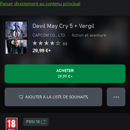
Passer directement au contenu principal
Devil May Cry 5 + Vergil
CAPCOM CO., LTD.
•
Action et aventure
88
29,99 €+
ACHETER
29,99 €+
AJOUTER À LA LISTE DE SOUHAITS
● ● ●
PEGI 18