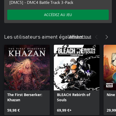
[DMC5] - DMC4 Battle Track 3-Pack
ACCÉDEZ AU JEU
Afficher tout
Les utilisateurs aiment également
The First Berserker:
BLEACH Rebirth of
Nine 
Khazan
Souls
59,98 €
69,99 €+
29,99