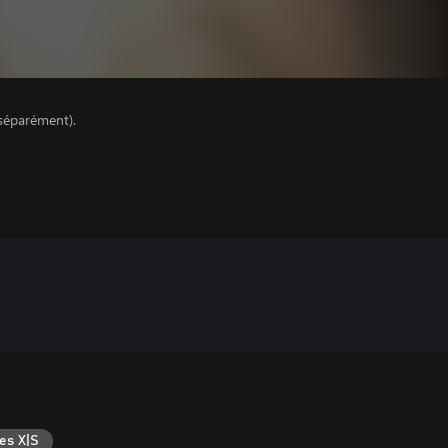
séparément).
es X|S