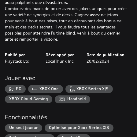
aussi palpitants que dévastateurs.
Combinez des mains de poker avec des jokers uniques pour créer
une variété de synergies et de decks. Gagnez assez de jetons
pour venir à bout des mises, tout en découvrant des bonus de
main et des decks secrets. Il vous faudra tous les avantages
possibles pour atteindre l'ultime blind, venir à bout du dernier
ante et remporter la victoire.
Publié par
Développé par
Date de publication
Playstack Ltd
LocalThunk Inc.
20/02/2024
Jouer avec
PC
XBOX One
XBOX Series X|S
XBOX Cloud Gaming
Handheld
Fonctionnalités
Un seul joueur
Optimisé pour Xbox Series X|S