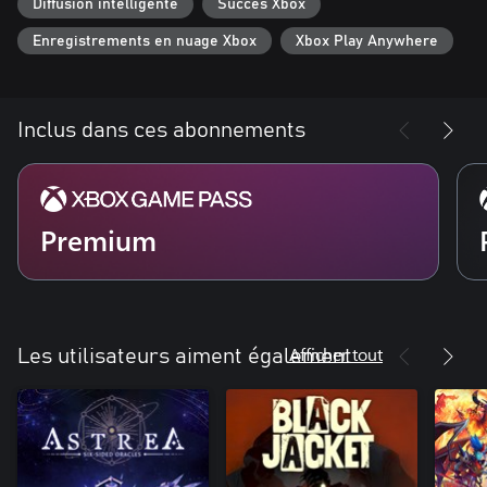
Diffusion intelligente
Succès Xbox
Enregistrements en nuage Xbox
Xbox Play Anywhere
Inclus dans ces abonnements
Premium
Afficher tout
Les utilisateurs aiment également