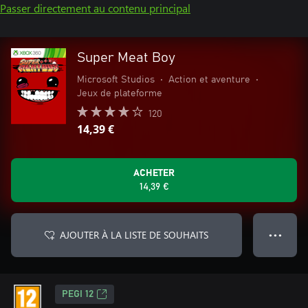
Passer directement au contenu principal
Super Meat Boy
Microsoft Studios
•
Action et aventure
•
Jeux de plateforme
120
14,39 €
ACHETER
14,39 €
AJOUTER À LA LISTE DE SOUHAITS
● ● ●
PEGI 12