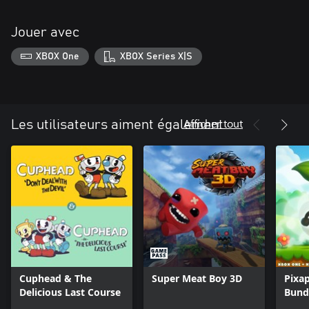
Jouer avec
XBOX One
XBOX Series X|S
Afficher tout
Les utilisateurs aiment également
Cuphead & The
Super Meat Boy 3D
Pixa
Delicious Last Course
Bund