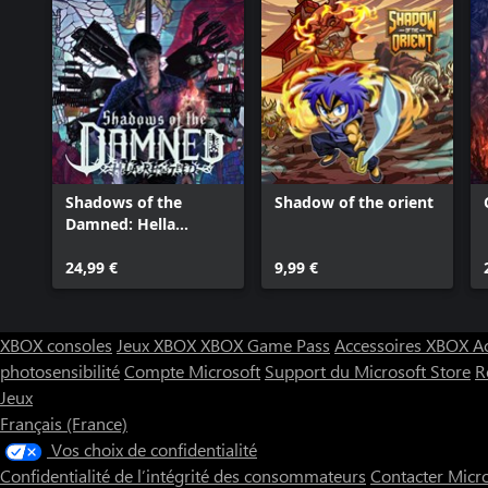
Shadows of the
Shadow of the orient
Damned: Hella
Remastered
24,99 €
9,99 €
XBOX consoles
Jeux XBOX
XBOX Game Pass
Accessoires XBOX
A
photosensibilité
Compte Microsoft
Support du Microsoft Store
R
Jeux
Français (France)
Vos choix de confidentialité
Confidentialité de l’intégrité des consommateurs
Contacter Micr