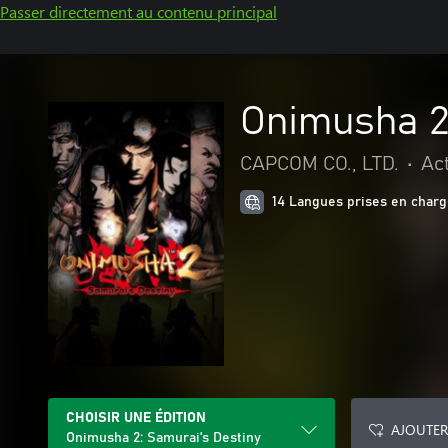
Passer directement au contenu principal
Onimusha 2
CAPCOM CO., LTD.
•
Ac
14 Langues prises en char
CHOISIR UNE ÉDITION
AJOUTER
Onimusha 2: Samurai's Destiny