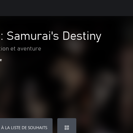
: Samurai's Destiny
tion et aventure
ge
 À LA LISTE DE SOUHAITS