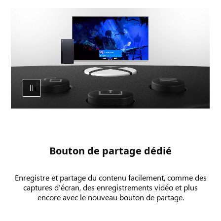
Animation
du
bouton
de
partage
dédié
de
la
manette
sans
fil
XBOX
Bouton de partage dédié
et
de
Enregistre et partage du contenu facilement, comme des
l’interface
captures d’écran, des enregistrements vidéo et plus
utilisateur
encore avec le nouveau bouton de partage.
d’une
capture