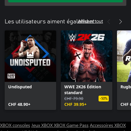
Afficher tout
Les utilisateurs aiment également
Undisputed
WWE 2K26 Édition
Rugb
standard
CHF 79.90
-50%
CHF 48.90+
CHF 39.95+
CHF 
XBOX consoles
Jeux XBOX
XBOX Game Pass
Accessoires XBOX