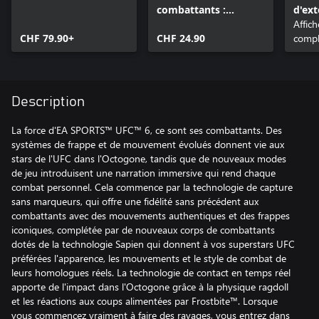
combattants :
d'ext
Légendes de l'UFC
exte
Affic
CHF 79.90+
CHF 24.90
compl
Description
La force d'EA SPORTS™ UFC™ 6, ce sont ses combattants. Des
systèmes de frappe et de mouvement évolués donnent vie aux
stars de l'UFC dans l'Octogone, tandis que de nouveaux modes
de jeu introduisent une narration immersive qui rend chaque
combat personnel. Cela commence par la technologie de capture
sans marqueurs, qui offre une fidélité sans précédent aux
combattants avec des mouvements authentiques et des frappes
iconiques, complétée par de nouveaux corps de combattants
dotés de la technologie Sapien qui donnent à vos superstars UFC
préférées l'apparence, les mouvements et le style de combat de
leurs homologues réels. La technologie de contact en temps réel
apporte de l'impact dans l'Octogone grâce à la physique ragdoll
et les réactions aux coups alimentées par Frostbite™. Lorsque
vous commencez vraiment à faire des ravages, vous entrez dans