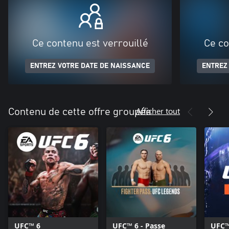
Ce contenu est verrouillé
Ce co
ENTREZ VOTRE DATE DE NAISSANCE
ENTREZ
Afficher tout
Contenu de cette offre groupée
UFC™ 6
UFC™ 6 - Passe
UFC™