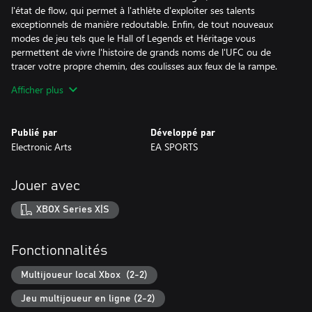
l'état de flow, qui permet à l'athlète d'exploiter ses talents
exceptionnels de manière redoutable. Enfin, de tout nouveaux
modes de jeu tels que le Hall of Legends et Héritage vous
permettent de vivre l'histoire de grands noms de l'UFC ou de
tracer votre propre chemin, des coulisses aux feux de la rampe.
Préparez-vous et menez votre combat.
Afficher plus
Précommandez* EA SPORTS™ UFC™ 6 Édition Ultimate pour
bénéficier de 7 jours d'accès en avance et du pack Moments
Publié par
Développé par
iconiques.
Electronic Arts
EA SPORTS
L'Édition Ultimate inclut :
- Passe combattants : Légendes de l'UFC (8 nouveaux
Jouer avec
combattants. Accès instantané à Randy Couture et Ken
Shamrock, qui font tous les deux leurs débuts dans EA SPORTS
XBOX Series X|S
UFC + 6 combattants à venir)
- Passe d'extension (Votre accès à 2 extensions complètes,
incluant de nouveaux modes et plus encore. À venir à l'hiver
Fonctionnalités
2026 et à l'été 2027)
- Pass VIP skins de combattant (Henry Cejudo (UFC 238), Joanna
Multijoueur local Xbox (2-2)
Jedrzejczyk (UFC 248), Jiri Prochazka (UFC 295), Khalil Rountree
Jeu multijoueur en ligne (2-2)
(UFC 307) et Jon Jones (UFC 182), 6 objets cosmétiques VIP, 3