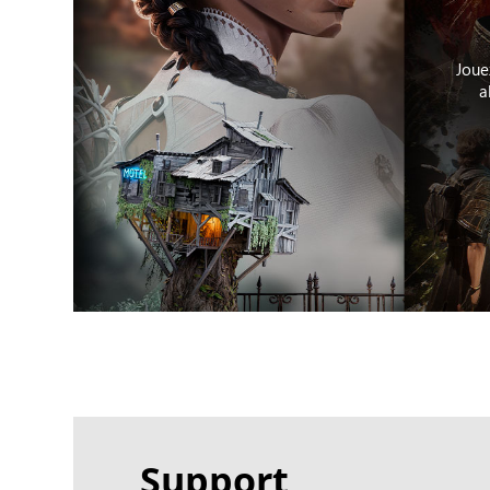
Joue
a
Support