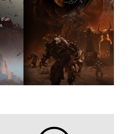
 d’un
x.