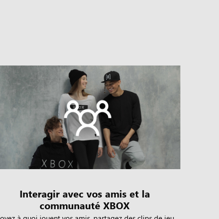
Interagir avec vos amis et la
communauté XBOX
oyez à quoi jouent vos amis, partagez des clips de jeu