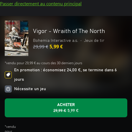
Passer directement au contenu principal
Vigor - Wraith of The North
Bohemia Interactive a.s.
•
Jeux de tir
29,99 €
5,99 €
*vendu pour 29,99 € au cours des 30 derniers jours
En promotion : économisez 24,00 €, se termine dans 6
jours
Nécessite un jeu
ACHETER
29,99 €
5,99 €
*vendu
pour