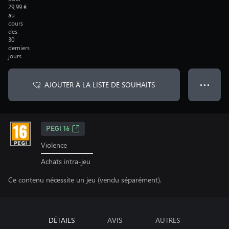
29,99 €
au
cours
des
30
derniers
jours
AJOUTER À LA LISTE DE SOUHAITS
● ● ●
PEGI 16
Violence
Achats intra-jeu
Ce contenu nécessite un jeu (vendu séparément).
DÉTAILS
AVIS
AUTRES