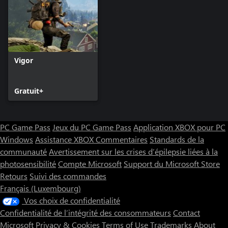
Vigor
Gratuit+
PC Game Pass
Jeux du PC Game Pass
Application XBOX pour PC
Windows
Assistance XBOX
Commentaires
Standards de la
communauté
Avertissement sur les crises d’épilepsie liées à la
photosensibilité
Compte Microsoft
Support du Microsoft Store
Retours
Suivi des commandes
Français (Luxembourg)
Vos choix de confidentialité
Confidentialité de l’intégrité des consommateurs
Contact
Microsoft
Privacy & Cookies
Terms of Use
Trademarks
About