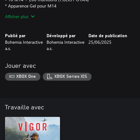
* Apparence Gel pour M14
* Apparence Blanc neige pour M14
Afficher plus
- 10 grenades fumigènes
- 3 plaques pare-balles
- 3 tickets XP doublée
Publié par
Développé par
Date de publication
- 5 tickets Assurance
Bohemia Interactive
Bohemia Interactive
25/06/2025
- 25 tickets Équipement
a.s.
a.s.
- 200 couronnes
Ce pack ne peut être acheté qu'une fois avec un même compte
Jouer avec
et il ne sera disponible que temporairement.
XBOX One
XBOX Series X|S
Travaille avec