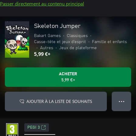
Passer directement au contenu principal
Skeleton Jumper
Bakart Games
•
Classiques
•
Casse-tête et jeux d'esprit
•
Famille et enfants
•
Autres
•
Jeux de plateforme
5,99 €+
ACHETER
5,99 €+
AJOUTER À LA LISTE DE SOUHAITS
● ● ●
PEGI 3