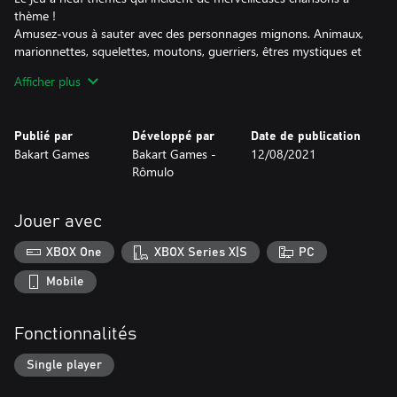
thème !
Amusez-vous à sauter avec des personnages mignons. Animaux,
marionnettes, squelettes, moutons, guerriers, êtres mystiques et
bien plus encore !
Afficher plus
Variable selon le jeu téléchargé.
Meilleur jeu occasionnel de l'année !
Publié par
Développé par
Date de publication
Apprécier le jeu!
Bakart Games
Bakart Games -
12/08/2021
Rômulo
Jouer avec
XBOX One
XBOX Series X|S
PC
Mobile
Fonctionnalités
Single player