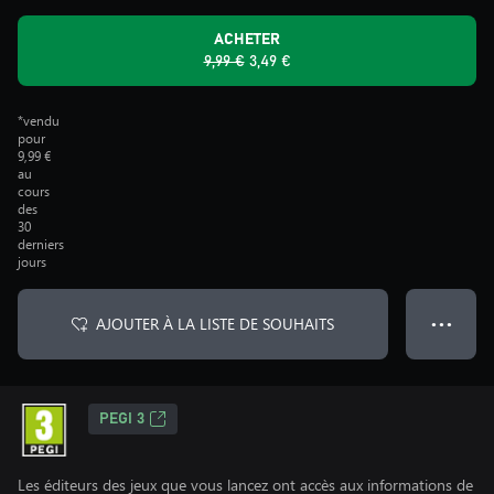
ACHETER
9,99 €
3,49 €
*vendu
pour
9,99 €
au
cours
des
30
derniers
jours
AJOUTER À LA LISTE DE SOUHAITS
● ● ●
PEGI 3
Les éditeurs des jeux que vous lancez ont accès aux informations de