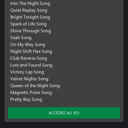
Into The Night Song
installer l’application gratuite Musical Vibes Camera, disponible
sur l’App Store et Google Play. L’application nécessite un iPhone
Quiet Replay Song
6S ou plus récent, ou un appareil Android d’une performance
Bright Tonight Song
équivalente ou supérieure à celle du Samsung Galaxy S9, avec au
Spark of Life Song
minimum 4 Go de RAM. Les utilisateurs doivent avoir 13 ans ou
Shine Through Song
Yeah Song
On My Way Song
Night Shift Flex Song
Club Reverie Song
Lost and Found Song
Victory Lap Song
Velvet Nights Song
Queen of the Night Song
Magnetic Pulse Song
Pretty Boy Song
ACCÉDEZ AU JEU