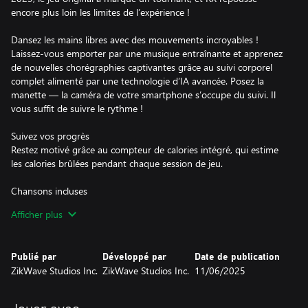
encore plus loin les limites de l’expérience !
Dansez les mains libres avec des mouvements incroyables !
Laissez-vous emporter par une musique entraînante et apprenez
de nouvelles chorégraphies captivantes grâce au suivi corporel
complet alimenté par une technologie d’IA avancée. Posez la
manette — la caméra de votre smartphone s’occupe du suivi. Il
vous suffit de suivre le rythme !
Suivez vos progrès
Restez motivé grâce au compteur de calories intégré, qui estime
les calories brûlées pendant chaque session de jeu.
Chansons incluses
Le jeu de base comprend 7 morceaux aux styles variés :
Afficher plus
"Platinum Dreams" par NARAE SOLIS — K-Pop
Publié par
Développé par
Date de publication
"Champion Sound (Remix)" par SIZZLA feat. TURBULENCE —
ZikWave Studios Inc.
ZikWave Studios Inc.
11/06/2025
Dancehall
"Noche de Brillo" par LINA RIKO — Reggaeton